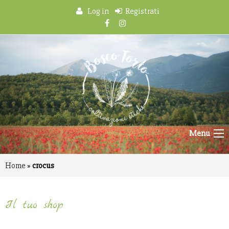
Log in
Registrati
Menu
Home
»
crocus
Il tuo shop