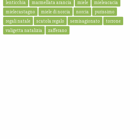
lenticchia
marmellata arancia
miele
mieleacacia
mielecastagno
miele di norcia
norcia
purissimo
regali natale
scatola regalo
semisagionato
torrone
valigetta natalizia
zafferano