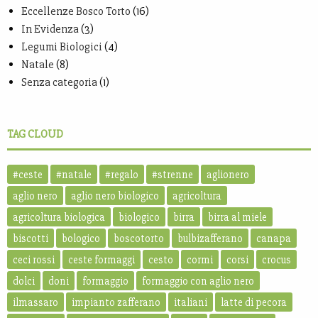
Eccellenze Bosco Torto
(16)
In Evidenza
(3)
Legumi Biologici
(4)
Natale
(8)
Senza categoria
(1)
TAG CLOUD
#ceste
#natale
#regalo
#strenne
aglionero
aglio nero
aglio nero biologico
agricoltura
agricoltura biologica
biologico
birra
birra al miele
biscotti
bologico
boscotorto
bulbizafferano
canapa
ceci rossi
ceste formaggi
cesto
cormi
corsi
crocus
dolci
doni
formaggio
formaggio con aglio nero
ilmassaro
impianto zafferano
italiani
latte di pecora