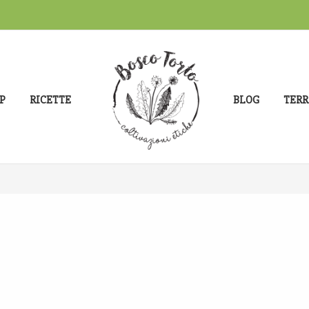
P
RICETTE
BLOG
TERR