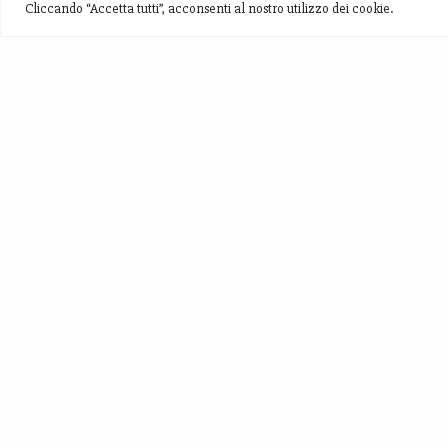
Cliccando “Accetta tutti”, acconsenti al nostro utilizzo dei cookie.
Produciamo Zafferano, Aglio Nero,Fagioli di
Montagna, Cereali, Birra allo Zafferano...
Nel meraviglioso paesaggio di S.Pellegrino di
Norcia!