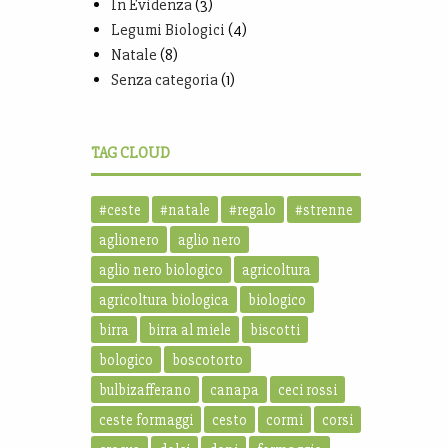
In Evidenza
(3)
Legumi Biologici
(4)
Natale
(8)
Senza categoria
(1)
TAG CLOUD
#ceste
#natale
#regalo
#strenne
aglionero
aglio nero
aglio nero biologico
agricoltura
agricoltura biologica
biologico
birra
birra al miele
biscotti
bologico
boscotorto
bulbizafferano
canapa
ceci rossi
ceste formaggi
cesto
cormi
corsi