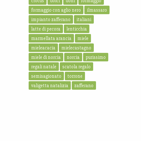
crocus
dolci
doni
formaggio
formaggio con aglio nero
ilmassaro
impianto zafferano
italiani
latte di pecora
lenticchia
marmellata arancia
miele
mieleacacia
mielecastagno
miele di norcia
norcia
purissimo
regali natale
scatola regalo
semisagionato
torrone
valigetta natalizia
zafferano