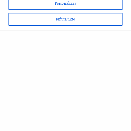
Personalizza
Rifiuta tutto
Produciamo Zafferano, Aglio Nero,Fagioli di Montagna,
Cereali, Birra allo Zafferano...