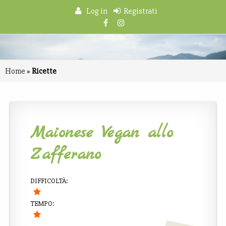
Log in
Registrati
Home
»
Ricette
Maionese Vegan allo
Zafferano
DIFFICOLTÀ:
TEMPO: