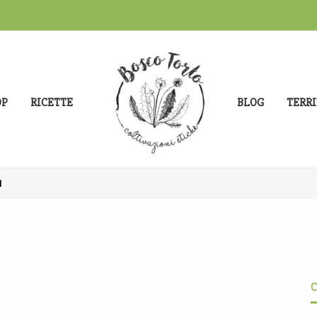
OP
RICETTE
BLOG
TERRI
1
C