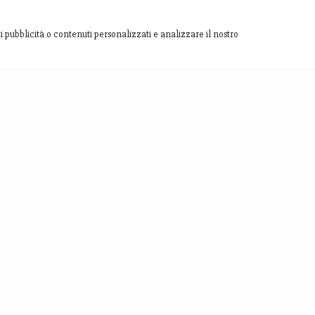
i pubblicità o contenuti personalizzati e analizzare il nostro
SITE MAP
INVIACI
[contact-fo
Homepage
Chi siamo
Shop
Blog
Territorio