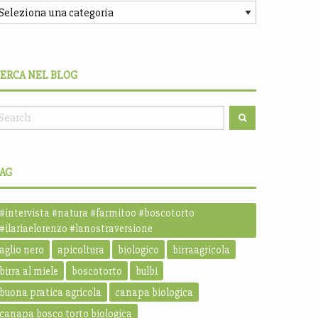
ERCA NEL BLOG
AG
#intervista #natura #farmitoo #boscotorto
#ilariaelorenzo #lanostraversione
aglio nero
apicoltura
biologico
birraagricola
birra al miele
boscotorto
bulbi
buona pratica agricola
canapa biologica
canapa bosco torto biologica