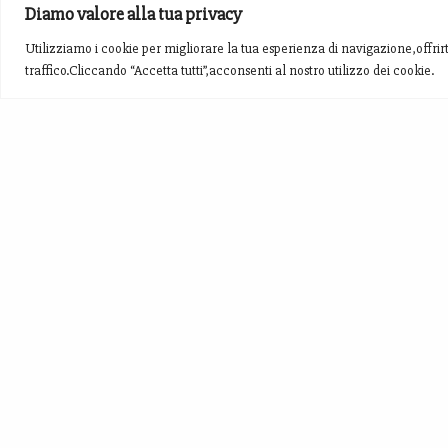
Diamo valore alla tua privacy
Utilizziamo i cookie per migliorare la tua esperienza di navigazione,offrirt
traffico.Cliccando “Accetta tutti”,acconsenti al nostro utilizzo dei cookie.
Produciamo Zafferano, Aglio Nero,Fagioli di
Montagna, Cereali, Birra allo Zafferano...
Nel meraviglioso paesaggio di S.Pellegrino di