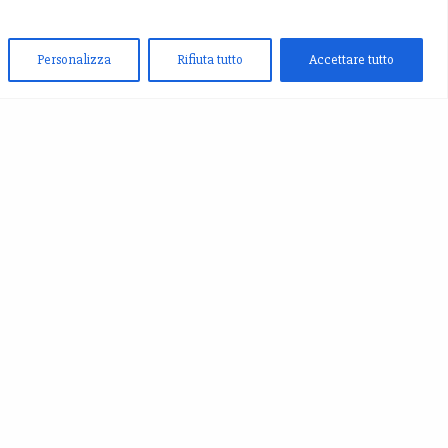
Personalizza
Rifiuta tutto
Accettare tutto
 UN MESSAGGIO
rm-7 id="4" title="Contatti"]