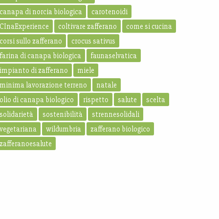
canapa di norcia biologica
carotenoidi
CInaExperience
coltivare zafferano
come si cucina
corsi sullo zafferano
crocus sativus
farina di canapa biologica
faunaselvatica
impianto di zafferano
miele
minima lavorazione terreno
natale
olio di canapa biologico
rispetto
salute
scelta
solidarietà
sostenibilità
strennesolidali
vegetariana
wildumbria
zafferano biologico
zafferanoesalute