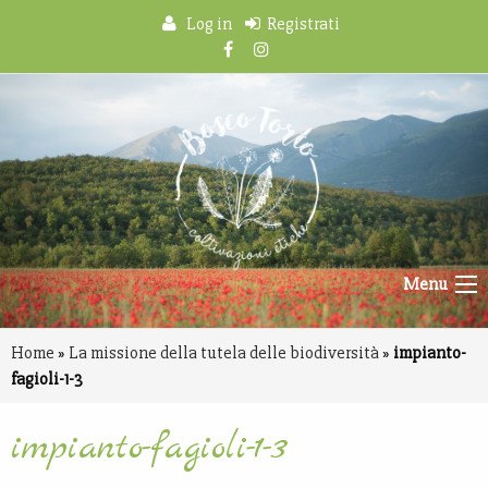
Log in
Registrati
Menu
Home
»
La missione della tutela delle biodiversità
»
impianto-
fagioli-1-3
impianto-fagioli-1-3