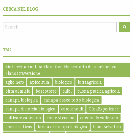
CERCA NEL BLOG
TAG
#intervista #natura #farmitoo #boscotorto #ilariaelorenzo
#lanostraversione
aglio nero
apicoltura
biologico
birraagricola
birra al miele
boscotorto
bulbi
buona pratica agricola
canapa biologica
canapa bosco torto biologica
canapa di norcia biologica
carotenoidi
CInaExperience
coltivare zafferano
come si cucina
corsi sullo zafferano
crocus sativus
farina di canapa biologica
faunaselvatica