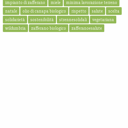
impianto di zafferano
miele
minima lavorazione terreno
natale
olio di canapa biologico
rispetto
salute
scelta
solidarietà
sostenibilità
strennesolidali
vegetariana
wildumbria
zafferano biologico
zafferanoesalute