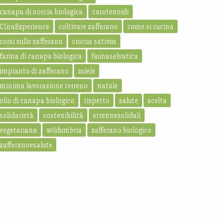
canapa di norcia biologica
carotenoidi
CInaExperience
coltivare zafferano
come si cucina
corsi sullo zafferano
crocus sativus
farina di canapa biologica
faunaselvatica
impianto di zafferano
miele
minima lavorazione terreno
natale
olio di canapa biologico
rispetto
salute
scelta
solidarietà
sostenibilità
strennesolidali
vegetariana
wildumbria
zafferano biologico
zafferanoesalute