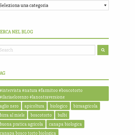
ERCA NEL BLOG
AG
#intervista #natura #farmitoo #boscotorto
#ilariaelorenzo #lanostraversione
aglio nero
apicoltura
biologico
birraagricola
birra al miele
boscotorto
bulbi
buona pratica agricola
canapa biologica
canapa bosco torto biologica