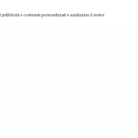
i pubblicità o contenuti personalizzati e analizzare il nostro
SITE MAP
INVIACI
[contact-fo
Homepage
Chi siamo
Shop
Blog
Territorio