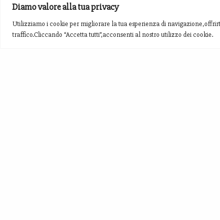
Diamo valore alla tua privacy
Utilizziamo i cookie per migliorare la tua esperienza di navigazione,offrirt
traffico.Cliccando “Accetta tutti”,acconsenti al nostro utilizzo dei cookie.
Produciamo Zafferano, Aglio Nero,Fagioli di
Montagna, Cereali, Birra allo Zafferano...
Nel meraviglioso paesaggio di S.Pellegrino di