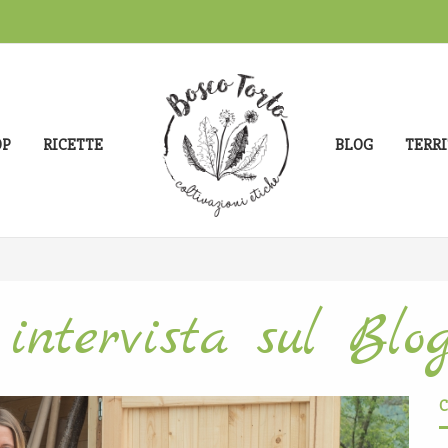
OP
RICETTE
BLOG
TERRI
 intervista sul Blo
C