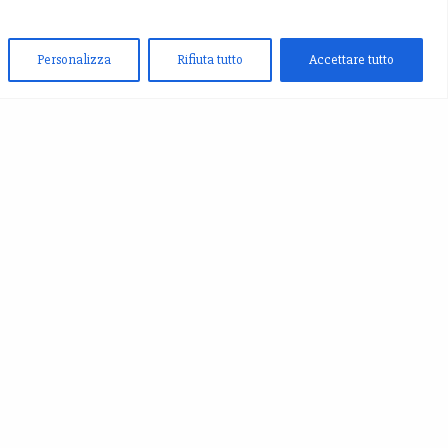
Personalizza
Rifiuta tutto
Accettare tutto
 UN MESSAGGIO
rm-7 id="4" title="Contatti"]