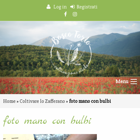
Log in
Registrati
Menu
Home
»
Coltivare lo Zafferano
»
foto mano con bulbi
foto mano con bulbi