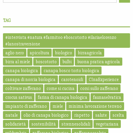
TAG
#intervista #natura #farmitoo #boscotorto #ilariaelorenzo
#lanostraversione
aglio nero
apicoltura
biologico
birraagricola
birra al miele
boscotorto
bulbi
buona pratica agricola
canapa biologica
canapa bosco torto biologica
canapa di norcia biologica
carotenoidi
CInaExperience
coltivare zafferano
come si cucina
corsi sullo zafferano
crocus sativus
farina di canapa biologica
faunaselvatica
impianto di zafferano
miele
minima lavorazione terreno
natale
olio di canapa biologico
rispetto
salute
scelta
solidarietà
sostenibilità
strennesolidali
vegetariana
wildumbria
zafferano biologico
zafferanoesalute