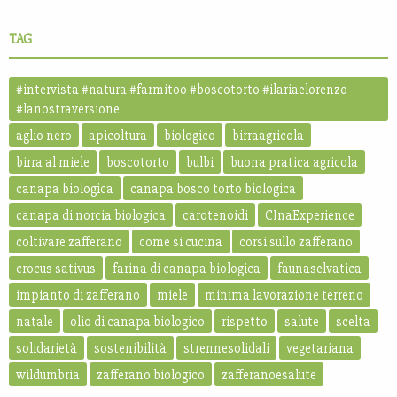
TAG
#intervista #natura #farmitoo #boscotorto #ilariaelorenzo
#lanostraversione
aglio nero
apicoltura
biologico
birraagricola
birra al miele
boscotorto
bulbi
buona pratica agricola
canapa biologica
canapa bosco torto biologica
canapa di norcia biologica
carotenoidi
CInaExperience
coltivare zafferano
come si cucina
corsi sullo zafferano
crocus sativus
farina di canapa biologica
faunaselvatica
impianto di zafferano
miele
minima lavorazione terreno
natale
olio di canapa biologico
rispetto
salute
scelta
solidarietà
sostenibilità
strennesolidali
vegetariana
wildumbria
zafferano biologico
zafferanoesalute