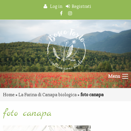
Log in
Registrati
Menu
Home
»
La Farina di Canapa biologica
»
foto canapa
foto canapa