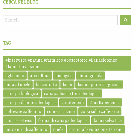
CERCA NEL BLOG
TAG
#intervista #natura #farmitoo #boscotorto #ilariaelorenzo
#lanostraversione
aglio nero
apicoltura
biologico
birraagricola
birra al miele
boscotorto
bulbi
buona pratica agricola
canapa biologica
canapa bosco torto biologica
canapa di norcia biologica
carotenoidi
CInaExperience
coltivare zafferano
come si cucina
corsi sullo zafferano
crocus sativus
farina di canapa biologica
faunaselvatica
impianto di zafferano
miele
minima lavorazione terreno