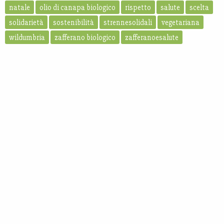
natale
olio di canapa biologico
rispetto
salute
scelta
solidarietà
sostenibilità
strennesolidali
vegetariana
wildumbria
zafferano biologico
zafferanoesalute