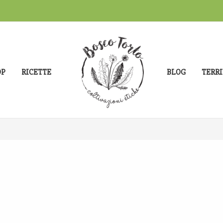
OP
RICETTE
BLOG
TERRI