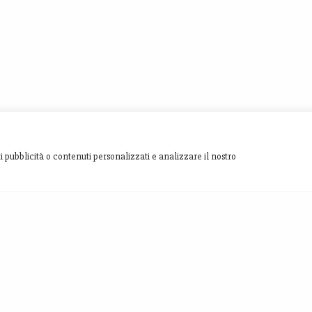
i pubblicità o contenuti personalizzati e analizzare il nostro
SITE MAP
INVIACI
[contact-fo
Homepage