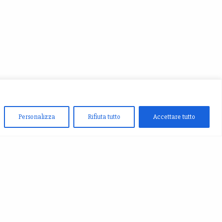
Personalizza
Rifiuta tutto
Accettare tutto
 UN MESSAGGIO
rm-7 id="4" title="Contatti"]