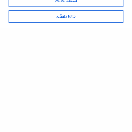
Personalizza
Rifiuta tutto
Produciamo Zafferano, Aglio Nero,Fagioli di Montagna,
Cereali, Birra allo Zafferano...
Nel meraviglioso paesaggio di S.Pellegrino di Norcia!